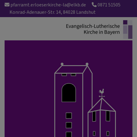
Direkt
pfarramt.erloeserkirche-la@elkb.de
0871 51505
zum
Konrad-Adenauer-Str. 14, 84028 Landshut
Inhalt