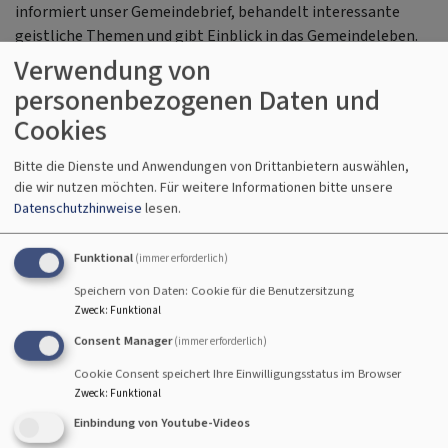
informiert unser Gemeindebrief, behandelt interessante
geistliche Themen und gibt Einblick in das Gemeindeleben.
Er erscheint sechsmal im Jahr.
Verwendung von
personenbezogenen Daten und
Cookies
Der Gemeindebrief wird, so weit es möglich ist, von
ehrenamtlichen Austrägern zu den Gemeindegliedern
Bitte die Dienste und Anwendungen von Drittanbietern auswählen,
gebracht. Sollte dabei ausnahmsweise jemand übersehen
die wir nutzen möchten.
Für weitere Informationen bitte unsere
werden, ist eine kurze Nachricht ans
Pfarramt
hilfreich.
Datenschutzhinweise
lesen.
Funktional
(immer erforderlich)
Speichern von Daten: Cookie für die Benutzersitzung
Zweck
:
Funktional
Öffnungszeiten Pfarramt Erlöserkirche
Consent Manager
(immer erforderlich)
Cookie Consent speichert Ihre Einwilligungsstatus im Browser
Montag 14:00 - 17:30 Uhr
Zweck
:
Funktional
Dienstag 14:00 - 17:30 Uhr
Einbindung von Youtube-Videos
Donnerstag 14:00 - 17:30 Uhr