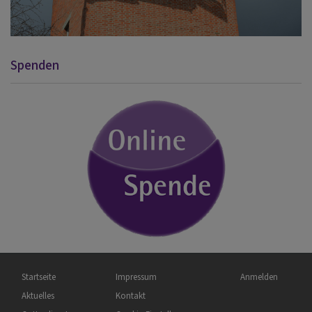
Spenden
Hauptnavigation
Fußbereichsmenü
Benutzermenü
Startseite
Impressum
Anmelden
Aktuelles
Kontakt