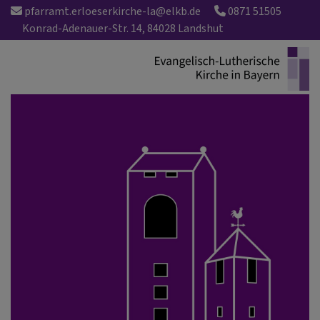
Direkt
pfarramt.erloeserkirche-la@elkb.de
0871 51505
zum
Konrad-Adenauer-Str. 14, 84028 Landshut
Inhalt