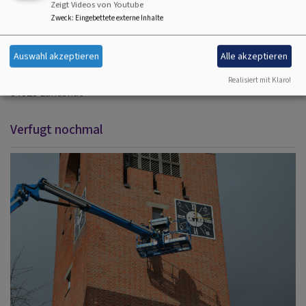
Freitag 9:00 - 13.00 Uhr
Zeigt Videos von Youtube
Zweck
:
Eingebettete externe Inhalte
Telefon: 0871 - 515 05
E-Mail:
pfarramt.erloeserkirche-la@elkb.de
Auswahl akzeptieren
Alle akzeptieren
Konrad-Adenauerstr. 14
Realisiert mit Klaro!
84028 Landshut
Verfugt nochmal