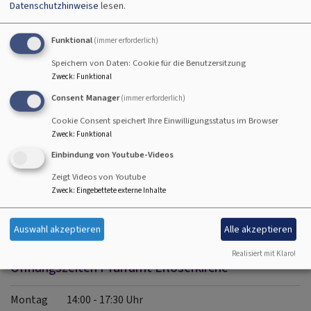
Datenschutzhinweise
lesen.
Robert Hentschel, Susanne Padua (Vetrauensfrau)
Erweiterter Kirchenvorstand
Funktional
(immer erforderlich)
Herma Lotze
Speichern von Daten: Cookie für die Benutzersitzung
Johanna Kowatsch
Zweck
:
Funktional
Ständiger Gast
Consent Manager
(immer erforderlich)
Pfrin. Christiana v. Campenhausen
Cookie Consent speichert Ihre Einwilligungsstatus im Browser
Zweck
:
Funktional
Einbindung von Youtube-Videos
Zeigt Videos von Youtube
Zweck
:
Eingebettete externe Inhalte
Auswahl akzeptieren
Alle akzeptieren
Realisiert mit Klaro!
Öffnungszeiten Pfarramt Erlöserkirche
Montag 14:00 - 17:30 Uhr