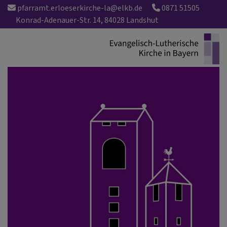
Direkt
pfarramt.erloeserkirche-la@elkb.de
0871 51505
zum
Konrad-Adenauer-Str. 14, 84028 Landshut
Inhalt