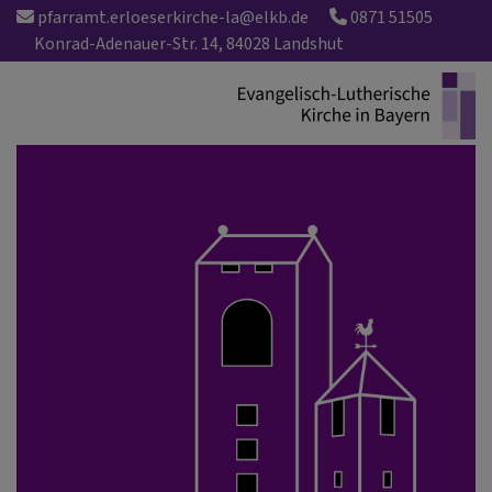
Direkt
pfarramt.erloeserkirche-la@elkb.de
0871 51505
zum
Konrad-Adenauer-Str. 14, 84028 Landshut
Inhalt