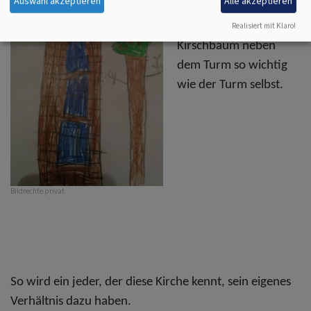
Auswahl akzeptieren
Alle akzeptieren
Jule ist der große
Realisiert mit Klaro!
Kirschbaum neben
dem Turm so wichtig
wie der Turm selbst.
Bildrechte
privat
So wird ein jeder, der diese Kirche kennt, sein eigenes
Verhältnis dazu haben.