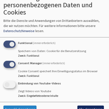
personenbezogenen Daten und
Glocken zu seinem
Cookies
Wesen gehören und
macht sie sichtbar.
Bitte die Dienste und Anwendungen von Drittanbietern auswählen,
die wir nutzen möchten.
Für weitere Informationen bitte unsere
Datenschutzhinweise
lesen.
Funktional
(immer erforderlich)
Bildrechte
privat
Speichern von Daten: Cookie für die Benutzersitzung
Zweck
:
Funktional
Consent Manager
(immer erforderlich)
Cookie Consent speichert Ihre Einwilligungsstatus im Browser
Zweck
:
Funktional
Einbindung von Youtube-Videos
Zeigt Videos von Youtube
Zweck
:
Eingebettete externe Inhalte