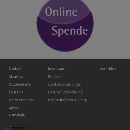
Hauptnavigation
Fußbereichsmenü
Benutzermenü
Startseite
Impressum
Anmelden
Aktuelles
Kontakt
Gottesdienste
Cookie-Einstellungen
Über Uns
Datenschutzerklärung
Lebensstationen
Barrierefreiheitserklärung
Aktive
Gemeinde